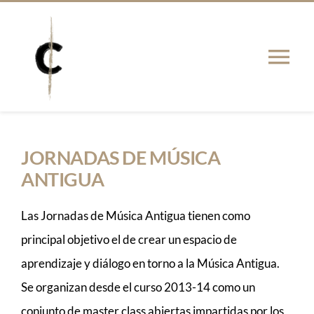
Saltar
al
contenido
Tog
Nav
PRESENTACIÓN
JORNADAS DE MÚSICA
Actualidad
ANTIGUA
PUBLICACIONES
Las Jornadas de Música Antigua tienen como
principal objetivo el de crear un espacio de
TESIS
aprendizaje y diálogo en torno a la Música Antigua.
Se organizan desde el curso 2013-14 como un
RED
conjunto de master class abiertas impartidas por los