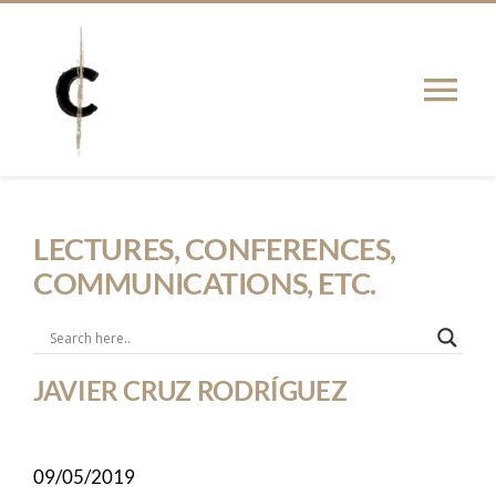
Skip
to
content
Tog
Nav
INTRO
LECTURES, CONFERENCES,
NEWS
COMMUNICATIONS, ETC.
PUBLICATIONS
JAVIER CRUZ RODRÍGUEZ
PHD THESIS
NETWORK
09/05/2019