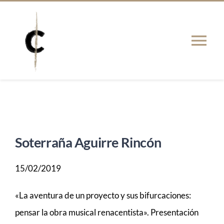
Saltar
al
contenido
Tog
Nav
PRESENTACIÓN
Actualidad
Soterraña Aguirre Rincón
PUBLICACIONES
15/02/2019
TESIS
«La aventura de un proyecto y sus bifurcaciones:
pensar la obra musical renacentista». Presentación
RED