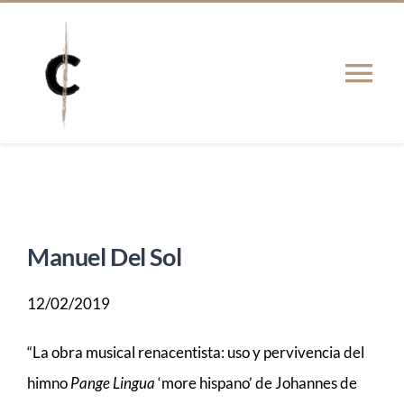
Saltar
al
contenido
Tog
Nav
PRESENTACIÓN
Actualidad
Manuel Del Sol
PUBLICACIONES
12/02/2019
TESIS
“La obra musical renacentista: uso y pervivencia del
himno
Pange Lingua
‘more hispano’ de Johannes de
RED