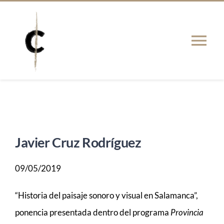
Saltar
al
contenido
Tog
Nav
PRESENTACIÓN
Actualidad
Javier Cruz Rodríguez
PUBLICACIONES
09/05/2019
TESIS
“Historia del paisaje sonoro y visual en Salamanca”,
ponencia presentada dentro del programa
Provincia
RED