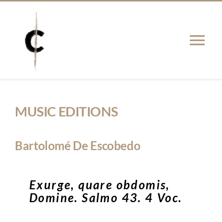
Skip
to
content
Tog
Nav
INTRO
MUSIC EDITIONS
NEWS
Bartolomé De Escobedo
PUBLICATIONS
PHD THESIS
Exurge, quare obdomis,
Domine. Salmo 43. 4 Voc.
NETWORK