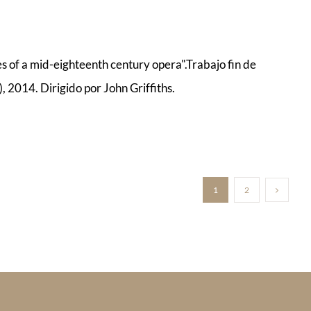
nes of a mid-eighteenth century opera".Trabajo fin de
 2014. Dirigido por John Griffiths.
1
2