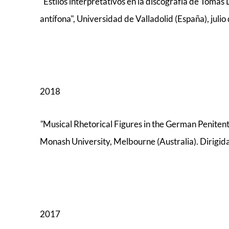
"Estilos interpretativos en la discografía de Tomás 
antífona", Universidad de Valladolid (España), juli
2018
"
Musical Rhetorical Figures in the German Peniten
Monash University, Melbourne (Australia). Dirigida 
2017