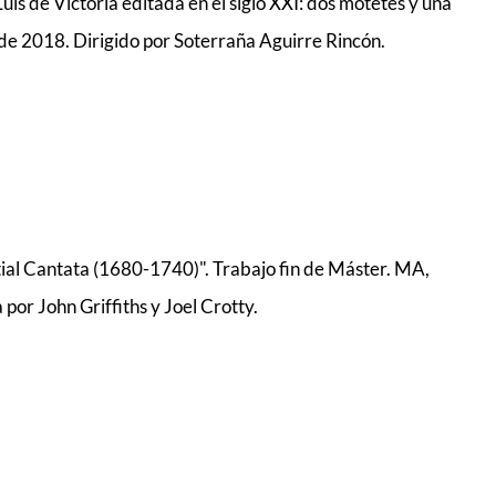
Luis de Victoria editada en el siglo XXI: dos motetes y una
o de 2018. Dirigido por Soterraña Aguirre Rincón.
tial Cantata (1680-1740)". Trabajo fin de Máster. MA,
por John Griffiths y Joel Crotty.