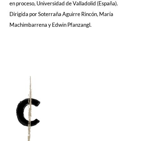
en proceso, Universidad de Valladolid (España).
MÚSICA
Dirigida por Soterraña Aguirre Rincón, María
Machimbarrena y Edwin Pfanzangl.
ACTIVIDADES