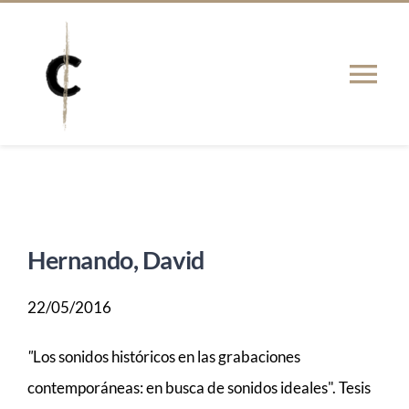
Saltar
al
contenido
Tog
Nav
PRESENTACIÓN
Actualidad
Hernando, David
PUBLICACIONES
22/05/2016
TESIS
"
Los sonidos históricos en las grabaciones
contemporáneas: en busca de sonidos ideales". Tesis
RED